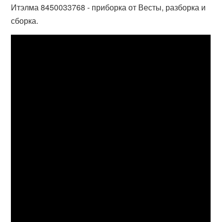
Итэлма 8450033768 - приборка от Весты, разборка и
сборка.