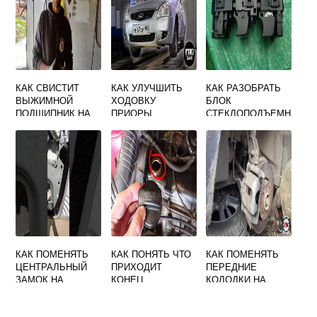
КАК СВИСТИТ
КАК УЛУЧШИТЬ
КАК РАЗОБРАТЬ
ВЫЖИМНОЙ
ХОДОВКУ
БЛОК
ПОДШИПНИК НА
ПРИОРЫ
СТЕКЛОПОДЪЕМН
ГРАНТЕ
ИКОВ ПРИОРА
КАК ПОМЕНЯТЬ
КАК ПОНЯТЬ ЧТО
КАК ПОМЕНЯТЬ
ЦЕНТРАЛЬНЫЙ
ПРИХОДИТ
ПЕРЕДНИЕ
ЗАМОК НА
КОНЕЦ
КОЛОДКИ НА
ПРИОРЕ
СЦЕПЛЕНИЮ
ВЕСТЕ
ПРИОРА