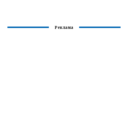
КЛАПАННОЙ НЕ
КЛЮЧЕЙ
ПРИОРА
СНИМАЯ
Реклама