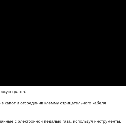
ескую гранта:
ыв капот и отсоединив клемму отрицательного кабеля
занные с электронной педалью газа, используя инструменты,