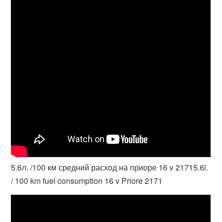
5.6л. /100 км средний расход на приоре 16 v 21715.6l.
/ 100 km fuel consumption 16 v Priore 2171