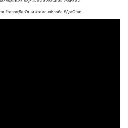
насладиться вкусными и свежими крабами.
нта #гаражДагОгни #заменаКраба #ДагОгни