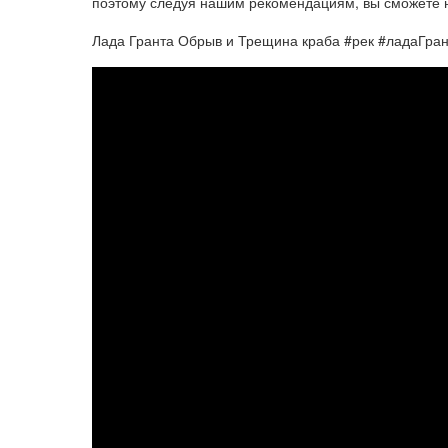
поэтому следуя нашим рекомендациям, вы сможете 
Лада Гранта Обрыв и Трещина краба #рек #ладаГра