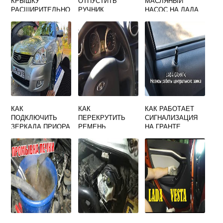
КРЫШКУ
ОТПУСТИТЬ
МАСЛЯНЫЙ
РАСШИРИТЕЛЬНО
РУЧНИК
НАСОС НА ЛАДА
ГО БАЧКА НА
КАЛИНА
ГРАНТЕ
КАК
КАК
КАК РАБОТАЕТ
ПОДКЛЮЧИТЬ
ПЕРЕКРУТИТЬ
СИГНАЛИЗАЦИЯ
ЗЕРКАЛА ПРИОРА
РЕМЕНЬ
НА ГРАНТЕ
2 НА ПРИОРУ 1
БЕЗОПАСНОСТИ
В МАШИНЕ
ГРАНТА