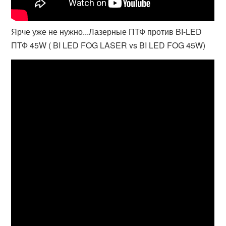
Ярче уже не нужно...Лазерные ПТФ против BI-LED
ПТФ 45W ( BI LED FOG LASER vs BI LED FOG 45W)