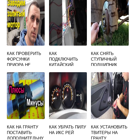
СНЯТИЯ
БАМПЕРА
КАК ПРОВЕРИТЬ
КАК
КАК СНЯТЬ
ФОРСУНКИ
ПОДКЛЮЧИТЬ
СТУПИЧНЫЙ
ПРИОРА НЕ
КИТАЙСКИЙ
ПОДШИПНИК
СНИМАЯ
ЦЕНТРАЛЬНЫЙ
ЛАДА КАЛИНА
ЗАМОК НА
ЗАДНИЙ
ПРИОРУ
КАК НА ГРАНТУ
КАК УБРАТЬ ПИЛУ
КАК УСТАНОВИТЬ
ПОСТАВИТЬ
НА ИКС РЕЙ
ТВИТЕРЫ НА
ДОПОЛНИТЕЛЬНУ
ГРАНТУ