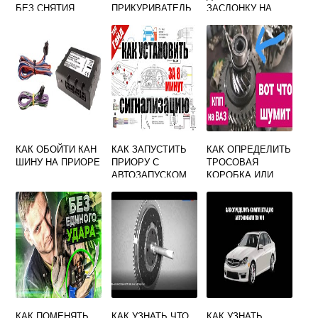
БЕЗ СНЯТИЯ
ПРИКУРИВАТЕЛЬ
ЗАСЛОНКУ НА
БАМПЕРА
РАБОТАЛ ОТ
ПРИОРЕ 16
ЗАЖИГАНИЯ ЛАДА
КЛАПАНОВ
ГРАНТА
КАК ОБОЙТИ КАН
КАК ЗАПУСТИТЬ
КАК ОПРЕДЕЛИТЬ
ШИНУ НА ПРИОРЕ
ПРИОРУ С
ТРОСОВАЯ
АВТОЗАПУСКОМ
КОРОБКА ИЛИ
СТАРЛАЙН
НЕТ ЛАДА ГРАНТА
КАК ПОМЕНЯТЬ
КАК УЗНАТЬ ЧТО
КАК УЗНАТЬ