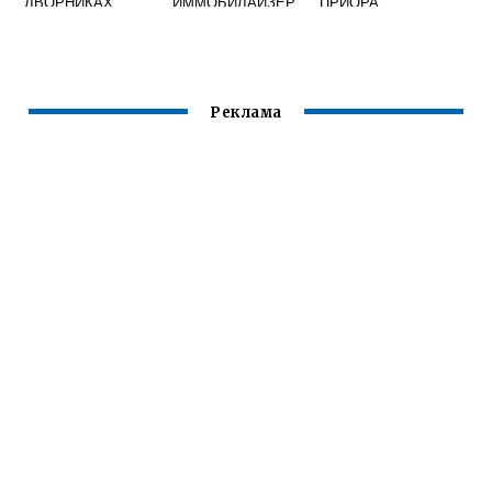
ДВОРНИКАХ
ИММОБИЛАЙЗЕР
ПРИОРА
БЕСКАРКАСНЫХ
НА ПРИОРЕ
ЛАДА ВЕСТА
Реклама