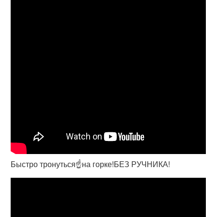
Быстро тронуться☝️на горке!БЕЗ РУЧНИКА!