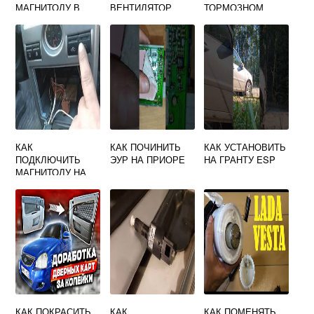
МАГНИТОЛУ В
ВЕНТИЛЯТОР
ТОРМОЗНОМ
ПРИОРУ
ВКЛЮЧАЛСЯ
ПОРШНЕ
РАНЬШЕ ПРИОРА
СУППОРТА
ПРИОРА
КАК
КАК ПОЧИНИТЬ
КАК УСТАНОВИТЬ
ПОДКЛЮЧИТЬ
ЭУР НА ПРИОРЕ
НА ГРАНТУ ESP
МАГНИТОЛУ НА
ПРИОРЕ
КАК ПОКРАСИТЬ
КАК
КАК ПОМЕНЯТЬ