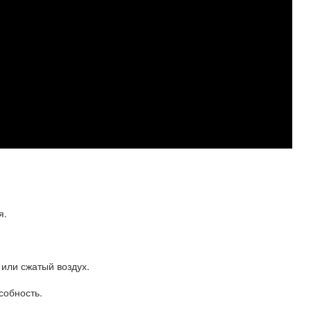
я.
 или сжатый воздух.
собность.