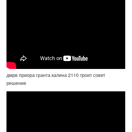
дмрв приора гранта калина 2110 троит совет
решение