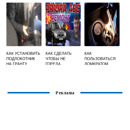
СТЕКЛОПОДЪЕМН
УНИВЕРСАЛ
ИК ПРИОРА
КАК УСТАНОВИТЬ
КАК СДЕЛАТЬ
КАК
ПОДЛОКОТНИК
ЧТОБЫ НЕ
ПОЛЬЗОВАТЬСЯ
НА ГРАНТУ
ГОРЕЛА
ДОМКРАТОМ
ЛАМПОЧКА АБС
ЛАДА ВЕСТА
НА ПРИОРЕ
ВИДЕО
Реклама