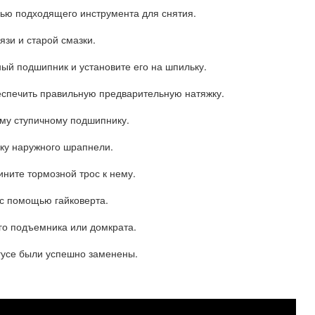
ью подходящего инструмента для снятия.
язи и старой смазки.
ный подшипник и установите его на шпильку.
беспечить правильную предварительную натяжку.
ному ступичному подшипнику.
айку наружного шрапнели.
ините тормозной трос к нему.
с с помощью гайковерта.
го подъемника или домкрата.
гусе были успешно заменены.