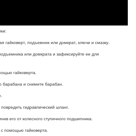
ки:
я гайковерт, подъемник или домкрат, ключи и смазку.
одъемника или домкрата и зафиксируйте ее для
омощью гайковерта.
го барабана и снимите барабан.
.
е повредить гидравлический шланг.
нив его от колесного ступичного подшипника.
а с помощью гайковерта.