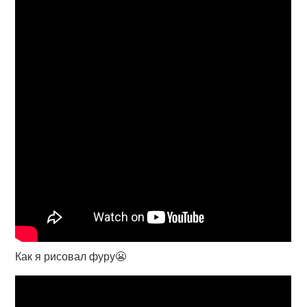
Как я рисовал фуру😬