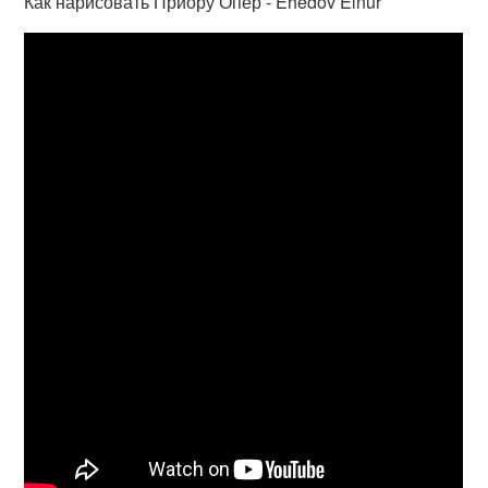
Как нарисовать Приору Опер - Ehedov Elnur