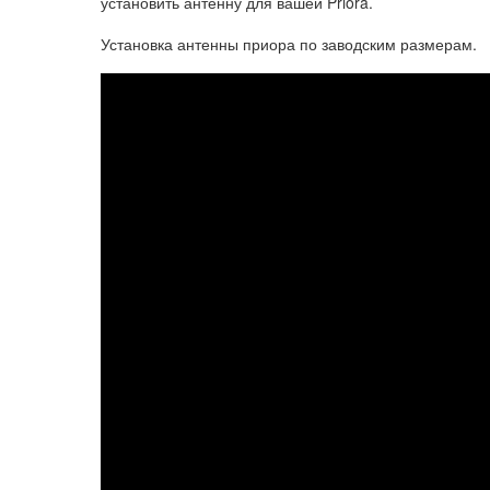
установить антенну для вашей Priora.
Установка антенны приора по заводским размерам.