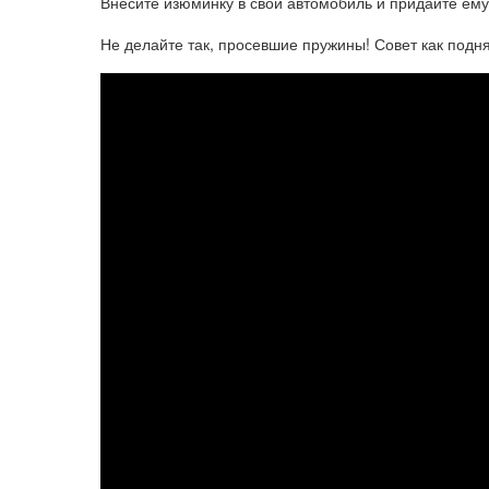
Внесите изюминку в свой автомобиль и придайте ему
Не делайте так, просевшие пружины! Совет как подн