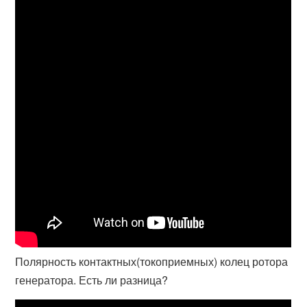
Полярность контактных(токоприемных) колец ротора
генератора. Есть ли разница?