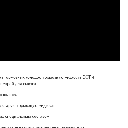
т тормозных колодок, тормозную жидкость DOT 4,
, спрей для смазки.
е колеса.
е старую тормозную жидкость.
 их специальным составом.
 они изношены или повреждены, замените их.