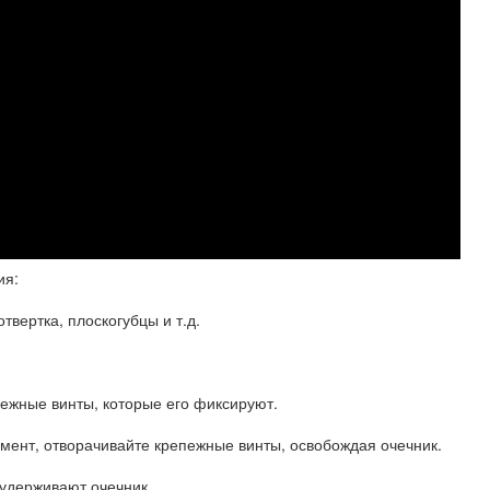
ия:
твертка, плоскогубцы и т.д.
пежные винты, которые его фиксируют.
умент, отворачивайте крепежные винты, освобождая очечник.
 удерживают очечник.