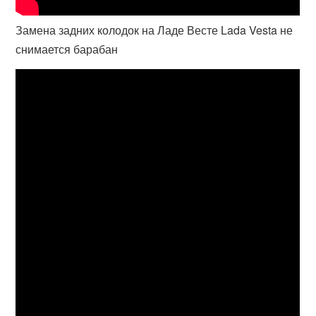
Замена задних колодок на Ладе Весте Lada Vesta не
снимается барабан